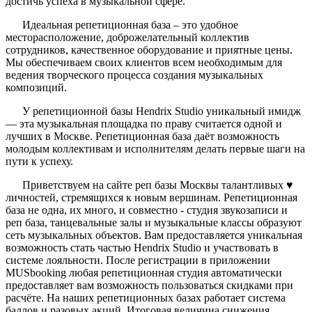
достичь успеха в музыкальной сфере.
Идеальная репетиционная база – это удобное
месторасположение, доброжелательный коллектив
сотрудников, качественное оборудование и приятные цены.
Мы обеспечиваем своих клиентов всем необходимым для
ведения творческого процесса создания музыкальных
композиций.
У репетиционной базы Hendrix Studio уникальный имидж
— эта музыкальная площадка по праву считается одной и
лучших в Москве. Репетиционная база даёт возможность
молодым коллективам и исполнителям делать первые шаги на
пути к успеху.
Приветствуем на сайте реп базы Москвы талантливых ♥
личностей, стремящихся к новым вершинам. Репетиционная
база не одна, их много, и совместно - студия звукозаписи и
реп база, танцевальные залы и музыкальные классы образуют
сеть музыкальных объектов. Вам предоставляется уникальная
возможность стать частью Hendrix Studio и участвовать в
системе лояльности. После регистрации в приложении
MUSbooking любая репетиционная студия автоматически
предоставляет вам возможность пользоваться скидками при
расчёте. На наших репетиционных базах работает система
баллов и разовых акций. Итоговая величина снижения