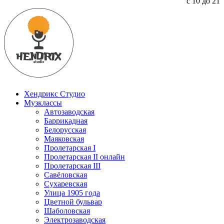
с 10 до 21
Хендрикс Студио
Музклассы
Автозаводская
Баррикадная
Белорусская
Маяковская
Пролетарская I
Пролетарская II онлайн
Пролетарская III
Савёловская
Сухаревская
Улица 1905 года
Цветной бульвар
Шаболовская
Электрозаводская