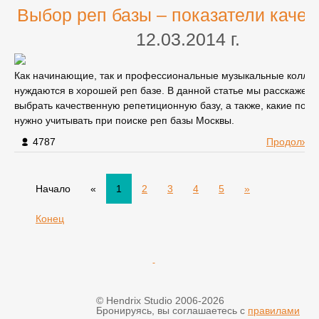
Выбор реп базы – показатели качес
12.03.2014 г.
Как начинающие, так и профессиональные музыкальные коллек
нуждаются в хорошей реп базе. В данной статье мы расскажем т
выбрать качественную репетиционную базу, а также, какие пока
нужно учитывать при поиске реп базы Москвы.
4787
Продолжит
Начало
«
1
2
3
4
5
»
Конец
© Hendrix Studio 2006-2026
Бронируясь, вы соглашаетесь с
правилами