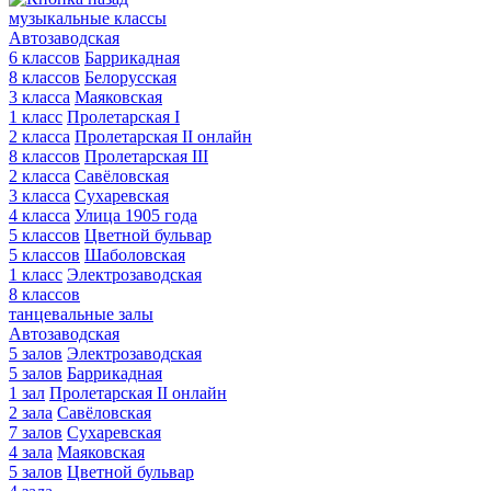
музыкальные классы
Автозаводская
6 классов
Баррикадная
8 классов
Белорусская
3 класса
Маяковская
1 класс
Пролетарская I
2 класса
Пролетарская II онлайн
8 классов
Пролетарская III
2 класса
Савёловская
3 класса
Сухаревская
4 класса
Улица 1905 года
5 классов
Цветной бульвар
5 классов
Шаболовская
1 класс
Электрозаводская
8 классов
танцевальные залы
Автозаводская
5 залов
Электрозаводская
5 залов
Баррикадная
1 зал
Пролетарская II онлайн
2 зала
Савёловская
7 залов
Сухаревская
4 зала
Маяковская
5 залов
Цветной бульвар