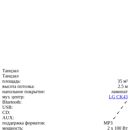
Танцзал
Танцзал
площадь:
35 м²
высота потолка:
2.5 м
напольное покрытие:
ламинат
муз. центр:
LG CK43
Bluetooth:
✓
USB:
✓
CD:
✓
AUX:
✓
поддержка форматов:
MP3
мощность:
2 x 100 Вт