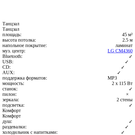
Танцзал
Танцзал
площадь:
45 м²
высота потолка:
2.5 м
напольное покрытие:
ламинат
муз. центр:
LG CM4360
Bluetooth:
✓
USB:
✓
CD:
✓
AUX:
✓
поддержка форматов:
MP3
мощность:
2 x 115 Вт
станок:
✓
пилон:
×
зеркала:
2 стены
подсветка:
✓
Комфорт
Комфорт
душ:
✓
раздевалки:
✓
холодильник с напитками:
✓