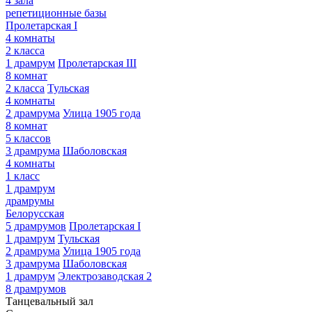
4 зала
репетиционные базы
Пролетарская I
4 комнаты
2 класса
1 драмрум
Пролетарская III
8 комнат
2 класса
Тульская
4 комнаты
2 драмрума
Улица 1905 года
8 комнат
5 классов
3 драмрума
Шаболовская
4 комнаты
1 класс
1 драмрум
драмрумы
Белорусская
5 драмрумов
Пролетарская I
1 драмрум
Тульская
2 драмрума
Улица 1905 года
3 драмрума
Шаболовская
1 драмрум
Электрозаводская 2
8 драмрумов
Танцевальный зал