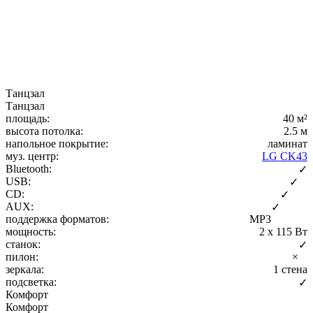
Танцзал
Танцзал
площадь:
40 м²
высота потолка:
2.5 м
напольное покрытие:
ламинат
муз. центр:
LG CK43
Bluetooth:
✓
USB:
✓
CD:
✓
AUX:
✓
поддержка форматов:
MP3
мощность:
2 x 115 Вт
станок:
✓
пилон:
×
зеркала:
1 стена
подсветка:
✓
Комфорт
Комфорт