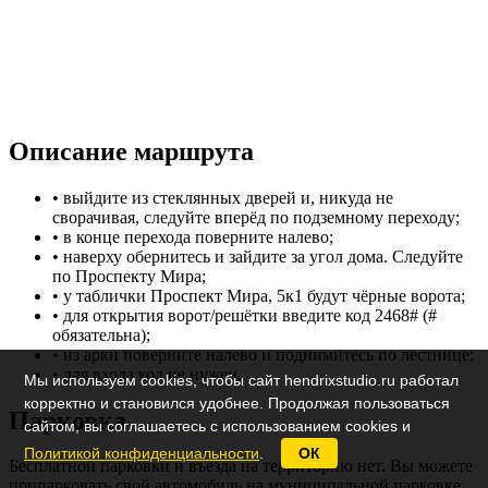
Описание маршрута
• выйдите из стеклянных дверей и, никуда не
сворачивая, следуйте вперёд по подземному переходу;
• в конце перехода поверните налево;
• наверху обернитесь и зайдите за угол дома. Следуйте
по Проспекту Мира;
• у таблички Проспект Мира, 5к1 будут чёрные ворота;
• для открытия ворот/решётки введите код 2468# (#
обязательна);
• из арки поверните налево и поднимитесь по лестнице;
• для входа код не нужен.
Мы используем cookies, чтобы сайт hendrixstudio.ru работал
корректно и становился удобнее. Продолжая пользоваться
Парковка
сайтом, вы соглашаетесь с использованием cookies и
Политикой конфиденциальности
.
ОК
Бесплатной парковки и въезда на территорию нет. Вы можете
припарковать свой автомобиль на муниципальной парковке.