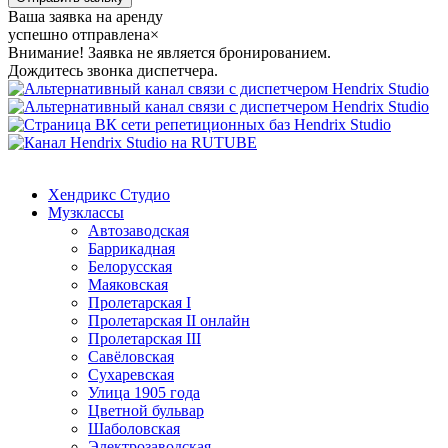
Ваша заявка на аренду
успешно отправлена
×
Внимание! Заявка не является бронированием.
Дождитесь звонка диспетчера.
Хендрикс Студио
Музклассы
Автозаводская
Баррикадная
Белорусская
Маяковская
Пролетарская I
Пролетарская II онлайн
Пролетарская III
Савёловская
Сухаревская
Улица 1905 года
Цветной бульвар
Шаболовская
Электрозаводская