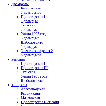
Драмрумы
Белорусская
5 драмрумов
Пролетарская I
1 драмрум
Тульская
2 драмрума
Улица 1905 года
3 драмрума
Шаболовская
1 драмрум
Электрозаводская 2
8 драмрумов
Репбазы
Пролетарская I
Пролетарская III
Тульская
Улица 1905 года
Шаболовская
Танцзалы
Автозаводская
Баррикадная
Маяковская
Пролетарская II онлайн