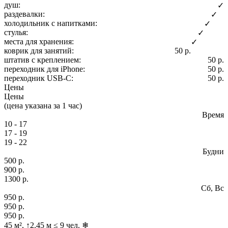
душ:
✓
раздевалки:
✓
холодильник с напитками:
✓
стулья:
✓
места для хранения:
✓
коврик для занятий:
50 р.
штатив с креплением:
50 р.
переходник для iPhone:
50 р.
переходник USB-C:
50 р.
Цены
Цены
(цена указана за 1 час)
Время
10 - 17
17 - 19
19 - 22
Будни
500 р.
900 р.
1300 р.
Сб, Вс
950 р.
950 р.
950 р.
45 м², ↑2.45 м ≤ 9 чел. ❄