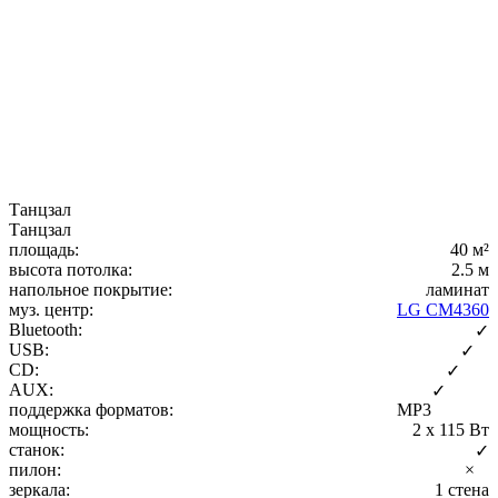
Танцзал
Танцзал
площадь:
40 м²
высота потолка:
2.5 м
напольное покрытие:
ламинат
муз. центр:
LG CM4360
Bluetooth:
✓
USB:
✓
CD:
✓
AUX:
✓
поддержка форматов:
MP3
мощность:
2 x 115 Вт
станок:
✓
пилон:
×
зеркала:
1 стена