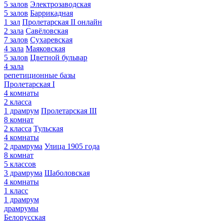
5 залов
Электрозаводская
5 залов
Баррикадная
1 зал
Пролетарская II онлайн
2 зала
Савёловская
7 залов
Сухаревская
4 зала
Маяковская
5 залов
Цветной бульвар
4 зала
репетиционные базы
Пролетарская I
4 комнаты
2 класса
1 драмрум
Пролетарская III
8 комнат
2 класса
Тульская
4 комнаты
2 драмрума
Улица 1905 года
8 комнат
5 классов
3 драмрума
Шаболовская
4 комнаты
1 класс
1 драмрум
драмрумы
Белорусская