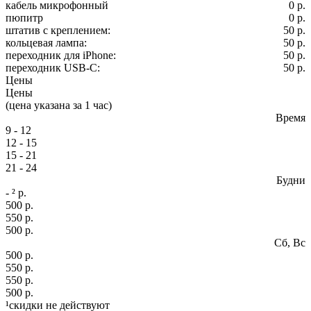
кабель микрофонный
0 р.
пюпитр
0 р.
штатив с креплением:
50 р.
кольцевая лампа:
50 р.
переходник для iPhone:
50 р.
переходник USB-C:
50 р.
Цены
Цены
(цена указана за 1 час)
Время
9 - 12
12 - 15
15 - 21
21 - 24
Будни
- ² р.
500 р.
550 р.
500 р.
Сб, Вс
500 р.
550 р.
550 р.
500 р.
¹
скидки
не действуют