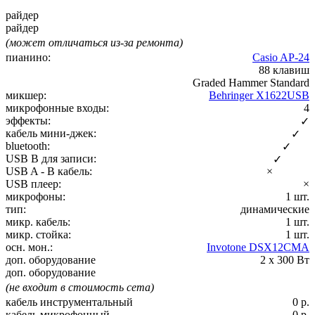
райдер
райдер
(может отличаться из-за ремонта)
пианино:
Casio AP-24
88 клавиш
Graded Hammer Standard
микшер:
Behringer X1622USB
микрофонные входы:
4
эффекты:
✓
кабель мини-джек:
✓
bluetooth:
✓
USB B для записи:
✓
USB A - B кабель:
×
USB плеер:
×
микрофоны:
1 шт.
тип:
динамические
микр. кабель:
1 шт.
микр. стойка:
1 шт.
осн. мон.:
Invotone DSX12CMA
доп. оборудование
2 х 300 Вт
доп. оборудование
(не входит в стоимость сета)
кабель инструментальный
0 р.
кабель микрофонный
0 р.