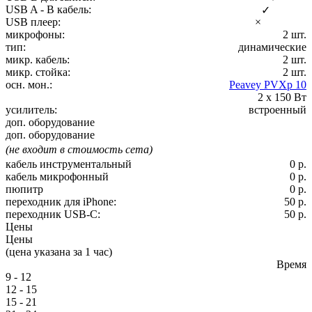
USB A - B кабель:
✓
USB плеер:
×
микрофоны:
2 шт.
тип:
динамические
микр. кабель:
2 шт.
микр. стойка:
2 шт.
осн. мон.:
Peavey PVXp 10
2 х 150 Вт
усилитель:
встроенный
доп. оборудование
доп. оборудование
(не входит в стоимость сета)
кабель инструментальный
0 р.
кабель микрофонный
0 р.
пюпитр
0 р.
переходник для iPhone:
50 р.
переходник USB-C:
50 р.
Цены
Цены
(цена указана за 1 час)
Время
9 - 12
12 - 15
15 - 21