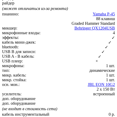
райдер
(может отличаться из-за ремонта)
пианино:
Yamaha P-45
88 клавиш
Graded Hammer Standard
микшер:
Behringer QX1204USB
микрофонные входы:
4
эффекты:
✓
кабель мини-джек:
✓
bluetooth:
✓
USB B для записи:
✓
USB A - B кабель:
✓
USB плеер:
×
микрофоны:
1 шт.
тип:
динамические
микр. кабель:
1 шт.
микр. стойка:
1 шт.
осн. мон.:
JBL EON 10G2
2 х 150 Вт
усилитель:
встроенный
доп. оборудование
доп. оборудование
(не входит в стоимость сета)
кабель инструментальный
0 р.