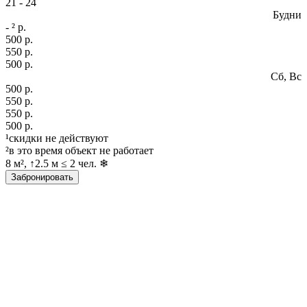
21 - 24
Будни
- ² р.
500 р.
550 р.
500 р.
Сб, Вс
500 р.
550 р.
550 р.
500 р.
¹
скидки
не действуют
²в это время объект не работает
8 м², ↑2.5 м ≤ 2 чел. ❄
Забронировать