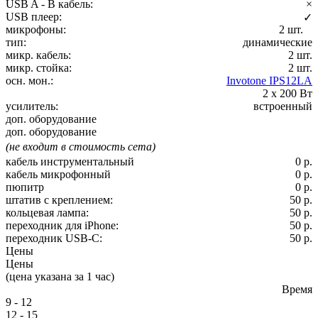
USB A - B кабель:
×
USB плеер:
✓
микрофоны:
2 шт.
тип:
динамические
микр. кабель:
2 шт.
микр. стойка:
2 шт.
осн. мон.:
Invotone IPS12LA
2 х 200 Вт
усилитель:
встроенный
доп. оборудование
доп. оборудование
(не входит в стоимость сета)
кабель инструментальный
0 р.
кабель микрофонный
0 р.
пюпитр
0 р.
штатив с креплением:
50 р.
кольцевая лампа:
50 р.
переходник для iPhone:
50 р.
переходник USB-C:
50 р.
Цены
Цены
(цена указана за 1 час)
Время
9 - 12
12 - 15