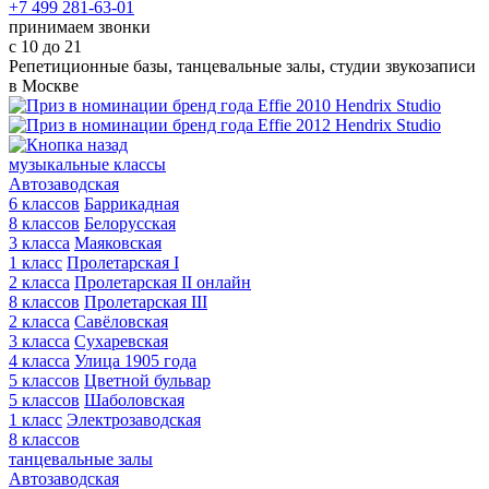
+7 499 281-63-01
принимаем звонки
с 10 до 21
Репетиционные базы, танцевальные залы, студии звукозаписи
в Москве
музыкальные классы
Автозаводская
6 классов
Баррикадная
8 классов
Белорусская
3 класса
Маяковская
1 класс
Пролетарская I
2 класса
Пролетарская II онлайн
8 классов
Пролетарская III
2 класса
Савёловская
3 класса
Сухаревская
4 класса
Улица 1905 года
5 классов
Цветной бульвар
5 классов
Шаболовская
1 класс
Электрозаводская
8 классов
танцевальные залы
Автозаводская