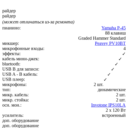
райдер
райдер
(может отличаться из-за ремонта)
пианино:
Yamaha P-45
88 клавиш
Graded Hammer Standard
микшер:
Peavey PV10BT
микрофонные входы:
4
эффекты:
✓
кабель мини-джек:
✓
bluetooth:
✓
USB B для записи:
✓
USB A - B кабель:
✓
USB плеер:
✓
микрофоны:
2 шт.
тип:
динамические
микр. кабель:
2 шт.
микр. стойка:
2 шт.
осн. мон.:
Invotone IPS10LA
2 х 120 Вт
усилитель:
встроенный
доп. оборудование
доп. оборудование