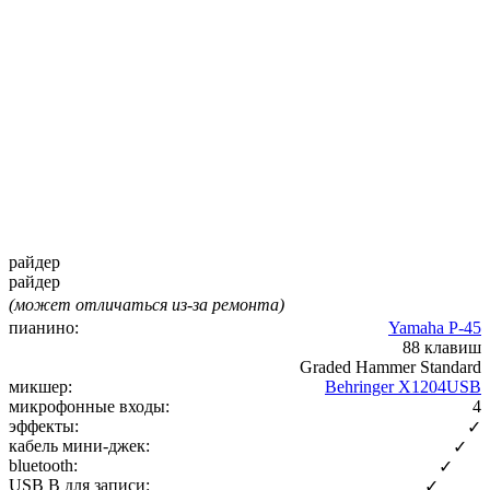
райдер
райдер
(может отличаться из-за ремонта)
пианино:
Yamaha P-45
88 клавиш
Graded Hammer Standard
микшер:
Behringer X1204USB
микрофонные входы:
4
эффекты:
✓
кабель мини-джек:
✓
bluetooth:
✓
USB B для записи:
✓