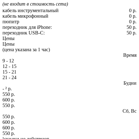
(не входит в стоимость сета)
кабель инструментальный
0 р.
кабель микрофонный
0 р.
пюпитр
0 р.
переходник для iPhone:
50 р.
переходник USB-C:
50 р.
Цены
Цены
(цена указана за 1 час)
Время
9 - 12
12 - 15
15 - 21
21 - 24
Будни
- ² р.
550 р.
600 р.
550 р.
Сб, Вс
550 р.
600 р.
600 р.
550 р.
¹
скидки
не действуют