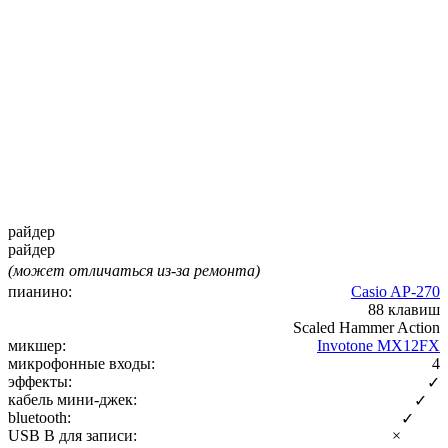
райдер
райдер
(может отличаться из-за ремонта)
пианино:
Casio AP-270
88 клавиш
Scaled Hammer Action
микшер:
Invotone MX12FX
микрофонные входы:
4
эффекты:
✓
кабель мини-джек:
✓
bluetooth:
✓
USB B для записи:
×