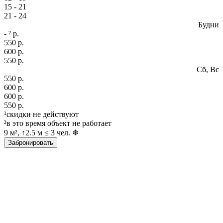
15 - 21
21 - 24
Будни
- ² р.
550 р.
600 р.
550 р.
Сб, Вс
550 р.
600 р.
600 р.
550 р.
¹
скидки
не действуют
²в это время объект не работает
9 м², ↑2.5 м ≤ 3 чел. ❄
Забронировать