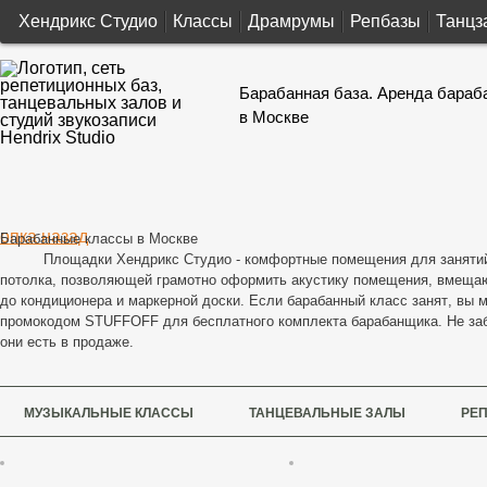
Хендрикс Студио
Классы
Драмрумы
Репбазы
Танцз
Барабанная база. Аренда бараб
в Москве
Барабанные классы
в Москве
Площадки
Хендрикс Студио
- комфортные помещения для заняти
потолка, позволяющей грамотно оформить акустику помещения, вмещаю
до кондиционера и маркерной доски.
Если
барабанный
класс занят
, вы 
промокодом
STUFFOFF для
бесплатного комплекта
барабанщика. Не за
они есть в продаже.
МУЗЫКАЛЬНЫЕ КЛАССЫ
ТАНЦЕВАЛЬНЫЕ ЗАЛЫ
РЕ