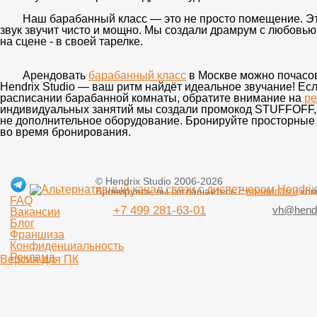
Наш
барабанный класс
— это не просто помещение. Эт
звук звучит чисто и мощно. Мы создали
драмрум
с любовью 
на сцене - в своей тарелке.
Арендовать
барабанный класс
в Москве можно почасов
Hendrix Studio
— ваш ритм найдёт идеальное звучание! Есл
расписании барабанной комнаты, обратите внимание на
ре
индивидуальных занятий мы создали промокод STUFFOFF, ч
не дополнительное оборудование. Бронируйте просторные 
во время бронирования.
© Hendrix Studio 2006-2026
Бронируясь, вы соглашаетесь с
правилами
ком
FAQ
+7 499 281-63-01
vh@hendr
Вакансии
Блог
Франшиза
Конфиденциальность
Реклама
Версия для ПК