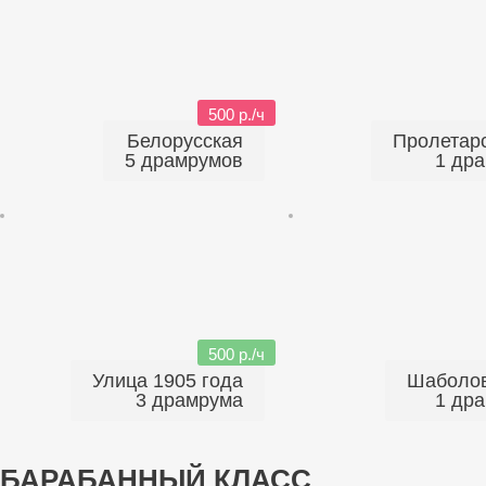
500 р./ч
Белорусская
Пролетарс
5 драмрумов
1 др
500 р./ч
Улица 1905 года
Шаболо
3 драмрума
1 др
БАРАБАННЫЙ КЛАСС