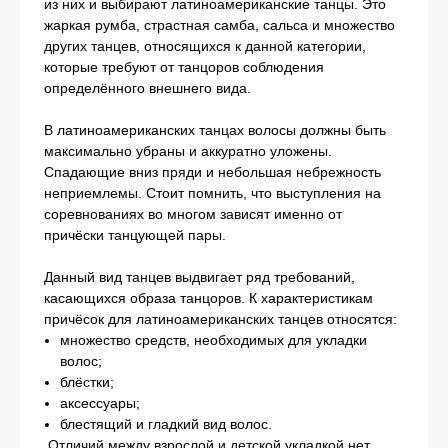
из них и выбирают латиноамериканские танцы. Это
жаркая румба, страстная самба, сальса и множество
других танцев, относящихся к данной категории,
которые требуют от танцоров соблюдения
определённого внешнего вида.
В латиноамериканских танцах волосы должны быть
максимально убраны и аккуратно уложены.
Спадающие вниз пряди и небольшая небрежность
неприемлемы. Стоит помнить, что выступления на
соревнованиях во многом зависят именно от
причёски танцующей пары.
Данный вид танцев выдвигает ряд требований,
касающихся образа танцоров. К характеристикам
причёсок для латиноамериканских танцев относятся:
множество средств, необходимых для укладки
волос;
блёстки;
аксессуары;
блестящий и гладкий вид волос.
Отличий между взрослой и детской укладкой нет.