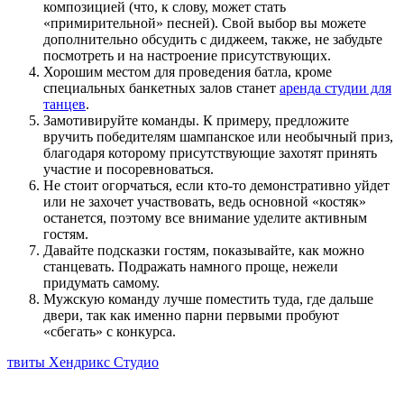
композицией (что, к слову, может стать
«примирительной» песней). Свой выбор вы можете
дополнительно обсудить с диджеем, также, не забудьте
посмотреть и на настроение присутствующих.
Хорошим местом для проведения батла, кроме
специальных банкетных залов станет
аренда студии для
танцев
.
Замотивируйте команды. К примеру, предложите
вручить победителям шампанское или необычный приз,
благодаря которому присутствующие захотят принять
участие и посоревноваться.
Не стоит огорчаться, если кто-то демонстративно уйдет
или не захочет участвовать, ведь основной «костяк»
останется, поэтому все внимание уделите активным
гостям.
Давайте подсказки гостям, показывайте, как можно
станцевать. Подражать намного проще, нежели
придумать самому.
Мужскую команду лучше поместить туда, где дальше
двери, так как именно парни первыми пробуют
«сбегать» с конкурса.
твиты Хендрикс Студио