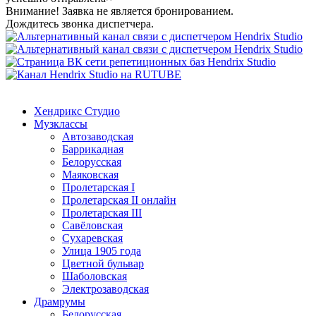
Внимание! Заявка не является бронированием.
Дождитесь звонка диспетчера.
Хендрикс Студио
Музклассы
Автозаводская
Баррикадная
Белорусская
Маяковская
Пролетарская I
Пролетарская II онлайн
Пролетарская III
Савёловская
Сухаревская
Улица 1905 года
Цветной бульвар
Шаболовская
Электрозаводская
Драмрумы
Белорусская