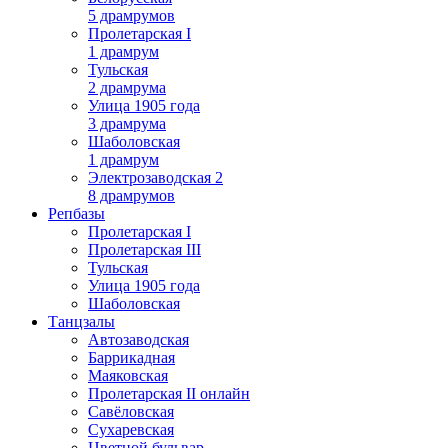
5 драмрумов
Пролетарская I
1 драмрум
Тульская
2 драмрума
Улица 1905 года
3 драмрума
Шаболовская
1 драмрум
Электрозаводская 2
8 драмрумов
Репбазы
Пролетарская I
Пролетарская III
Тульская
Улица 1905 года
Шаболовская
Танцзалы
Автозаводская
Баррикадная
Маяковская
Пролетарская II онлайн
Савёловская
Сухаревская
Цветной бульвар