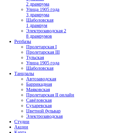
2 драмрума
Улица 1905 года
3 драмрума
Шаболовская
1 драмрум
Электрозаводская 2
8 драмрумов
Репбазы
Пролетарская I
Пролетарская III
Тульская
Улица 1905 года
Шаболовская
Танцзалы
Автозаводская
Баррикадная
Маяковская
Пролетарская II онлайн
Савёловская
Сухаревская
Цветной бульвар
Электрозаводская
Студии
Акции
Карта