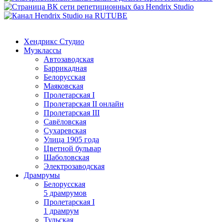
Хендрикс Студио
Музклассы
Автозаводская
Баррикадная
Белорусская
Маяковская
Пролетарская I
Пролетарская II онлайн
Пролетарская III
Савёловская
Сухаревская
Улица 1905 года
Цветной бульвар
Шаболовская
Электрозаводская
Драмрумы
Белорусская
5 драмрумов
Пролетарская I
1 драмрум
Тульская