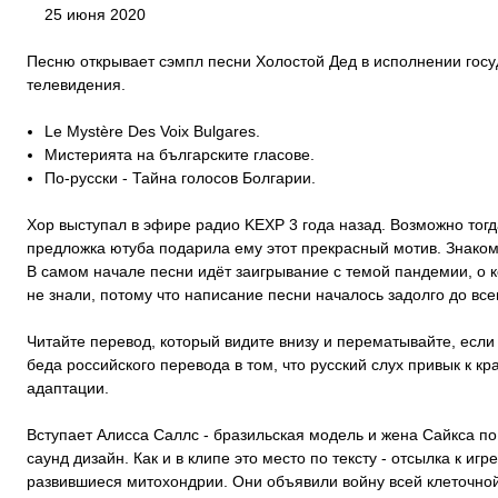
25 июня 2020
Песню открывает сэмпл песни Холостой Дед в исполнении госу
телевидения.
Le Mystère Des Voix Bulgares.
Мистерията на българските гласове.
По-русски - Тайна голосов Болгарии.
Хор выступал в эфире радио KEXP 3 года назад. Возможно тог
предложка ютуба подарила ему этот прекрасный мотив. Знаком
В самом начале песни идёт заигрывание с темой пандемии, о к
не знали, потому что написание песни началось задолго до вс
Читайте перевод, который видите внизу и перематывайте, если 
беда российского перевода в том, что русский слух привык к кр
адаптации.
Вступает Алисса Саллс - бразильская модель и жена Сайкса по
саунд дизайн. Как и в клипе это место по тексту - отсылка к игр
развившиеся митохондрии. Они объявили войну всей клеточной