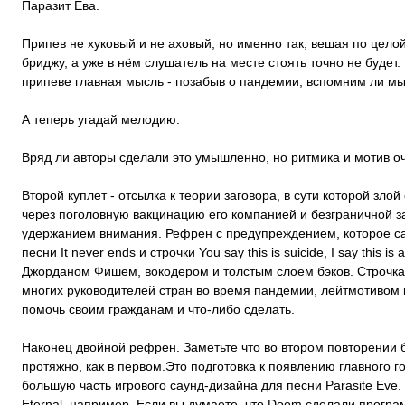
Паразит Ева.
Припев не хуковый и не аховый, но именно так, вешая по целой
бриджу, а уже в нём слушатель на месте стоять точно не будет.
припеве главная мысль - позабыв о пандемии, вспомним ли м
А теперь угадай мелодию.
Вряд ли авторы сделали это умышленно, но ритмика и мотив оч
Второй куплет - отсылка к теории заговора, в сути которой зло
через поголовную вакцинацию его компанией и безграничной з
удержанием внимания. Рефрен с предупреждением, которое с
песни It never ends и строчки You say this is suicide, I say this 
Джорданом Фишем, вокодером и толстым слоем бэков. Строчка 
многих руководителей стран во время пандемии, лейтмотивом 
помочь своим гражданам и что-либо сделать.
Наконец двойной рефрен. Заметьте что во втором повторении б
протяжно, как в первом.Это подготовка к появлению главного г
большую часть игрового саунд-дизайна для песни Parasite Eve.
Eternal, например. Если вы думаете, что Doom сделали програм