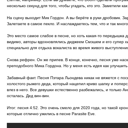
несколько секунд для того, чтобы угадать, кто это. Заметили к
На сцену выходит Мик Гордон. А вы берёте в руки дробовик. З
Залетаете в самое пекло. И наслаждаетесь тем, что и так мног
Это место самое слабое в песне, но хоть какая-то передышка 
видимо, авторы вдохновлялись диджеем Смэшем и его супер х
специально для отдыха вокалиста во время живого выступления
Снова рефрен. Он же припев. В конце, конечно, песня уже нас
преподобного Мика Гордона. Но у меня есть идея как улучшить
Забавный факт. Песня Пэтара Льондева никак не вяжется с пос
холостого рыжего деда, который нацепил криво шапку и поперс
влез в него. Все девушки естественно разбежались, и только А
осталась. Дед вин-вин.
Итог: песня 4:52. Это очень смело для 2020 года, но такой хр
которые отлично ужились в песне Parasite Eve.