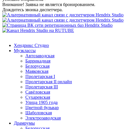
Внимание! Заявка не является бронированием.
Дождитесь звонка диспетчера.
Хендрикс Студио
Музклассы
Автозаводская
Баррикадная
Белорусская
Маяковская
Пролетарская I
Пролетарская II онлайн
Пролетарская III
Савёловская
Сухаревская
Улица 1905 года
Цветной бульвар
Шаболовская
Электрозаводская
Драмрумы
Белорусская