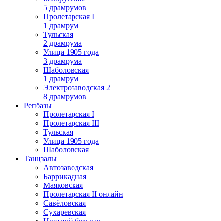
5 драмрумов
Пролетарская I
1 драмрум
Тульская
2 драмрума
Улица 1905 года
3 драмрума
Шаболовская
1 драмрум
Электрозаводская 2
8 драмрумов
Репбазы
Пролетарская I
Пролетарская III
Тульская
Улица 1905 года
Шаболовская
Танцзалы
Автозаводская
Баррикадная
Маяковская
Пролетарская II онлайн
Савёловская
Сухаревская
Цветной бульвар