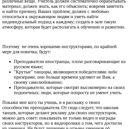
различные вещи. Учитель должен систематично обрабатывать
материал; должен знать, как его объяснить; вовремя заметить
и найти причину, Ваших проблем; должен с любовью
относиться к окружающим людям и уметь найти
индивидуальный подход к каждому; создать в зале такую
атмосферу, которая будет располагать к обучению и развитию.
Поэтому не очень хорошими инструкторами, по крайней
мере для новичка, будут:
Преподаватели иностранцы, плохо разговаривающие на
русском языке;
"Крутые" танцоры, являющиеся победителями либо
призерами, они больше времени уделяют не Вам, а
своему самолюбованию;
Преподаватели, которые смотрят высокомерно на своих
подопечных; люди, которые попросту не умеют учить.
Покажи мне кого ты учишь, и я расскажу о твоих
способностях преподавателя. От сюда следует, что школам
танцев, которые делают рекламу для своих инструкторов,
можно дать совет: показывать не только видео и награды
своих инструкторов, но и видеоролики о том, чего достигли
их ученики. Не будут лишними и отзывы учеников об