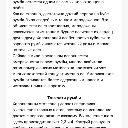
румба остается одним из самых живых танцев о
любви.
Как не странно, достаточно долгий период на Кубе
румба была свадебным танцем молодоженов. Это
объясняется ее страстностью, молодожены
показывали этим танцем бурное влечение их сердец
друг к другу. Характерной особенностью кубинского
варианта румбы являются чеканный ритм и мягкие,
но точные жесты.
Сейчас в мире в основном исполняется
американская версия румбы, многие любители
латиноамериканских мотивов на протяжении уже
многих поколений танцуют именно ее. Американская
румба отличается более сдержанным нравом и
исключает лишнюю эротику.
Тонкости румбы
Характерным этот танец делает специфика
выполнения главных шагов, поэтому ее исполнение
дается с первого раза не каждому. Выполнение шага
здесь происходит насчет 2,3 и 4. Каждый раз нужно
сгибать и разгибать колени, а во время перерыва