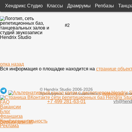
Хендрикс Студио
Классы
Драмрумы
Репбазы
Танцз
#2
Вся информация о площадке находится на
странице объек
© Hendrix Studio 2006-2026
Бронируясь, вы соглашаетесь с
правилами
ком
+7 499 281-63-01
vh@hendr
FAQ
Вакансии
Блог
Франшиза
Конфиденциальность
Версия для ПК
Реклама