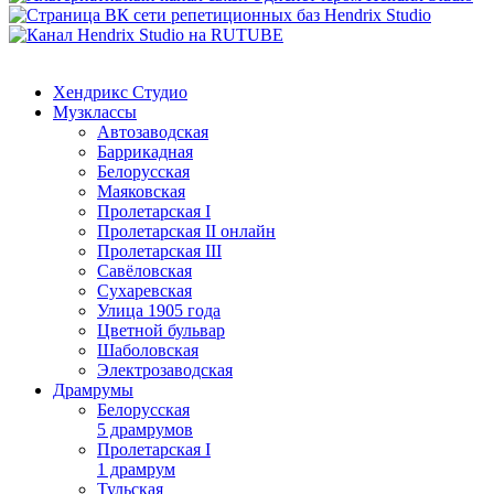
Хендрикс Студио
Музклассы
Автозаводская
Баррикадная
Белорусская
Маяковская
Пролетарская I
Пролетарская II онлайн
Пролетарская III
Савёловская
Сухаревская
Улица 1905 года
Цветной бульвар
Шаболовская
Электрозаводская
Драмрумы
Белорусская
5 драмрумов
Пролетарская I
1 драмрум
Тульская