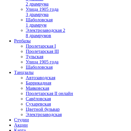
2 драмрума
Улица 1905 года
3 драмрума
Шаболовская
1 драмрум
Электрозаводская 2
8 драмрумов
Репбазы
Пролетарская I
Пролетарская III
Тульская
Улица 1905 года
Шаболовская
Танцзалы
Автозаводская
Баррикадная
Маяковская
Пролетарская II онлайн
Савёловская
Сухаревская
Цветной бульвар
Электрозаводская
Студии
Акции
Карта