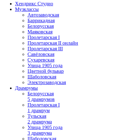
Хендрикс Студио
Музклассы
Автозаводская
Баррикадная
Белорусская
Маяковская
Пролетарская I
Пролетарская II онлайн
Пролетарская III
Савёловская
Сухаревская
Улица 1905 года
Цветной бульвар
Шаболовская
Электрозаводская
Драмрумы
Белорусская
5 драмрумов
Пролетарская I
1 драмрум
Тульская
2 драмрума
Улица 1905 года
3 драмрума
Шаболовская