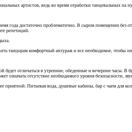
нальных артистов, ведь во время отработки танцевальных па нуж
время года достаточно проблематично. В сыром помещении без 
ате репетиций.
дыха.
вить танцорам комфортный антураж и все необходимое, чтобы он
й будет отличаться в утренние, обеденные и вечерние часы. В б
ожет означать отсутствие необходимого уровня безопасности, зв
е приятной. Питьевая вода, душевые кабины, бар с чаем для кол