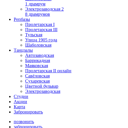
1 драмрум
Электрозаводская 2
8 драмрумов
Репбазы
Пролетарская I
Пролетарская III
Тульская
Улица 1905 года
Шаболовская
Танцзалы
Автозаводская
Баррикадная
Маяковская
Пролетарская II онлайн
Савёловская
Сухаревская
Цветной бульвар
Электрозаводская
Студии
Акции
Карта
Забронировать
позвонить
забронировать